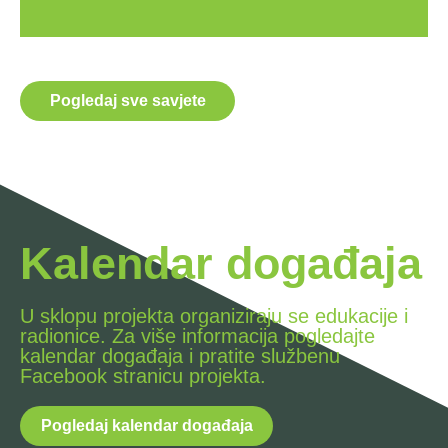
Pogledaj sve savjete
Kalendar događaja
U sklopu projekta organiziraju se edukacije i
radionice. Za više informacija pogledajte
kalendar događaja i pratite službenu
Facebook stranicu projekta.
Pogledaj kalendar događaja