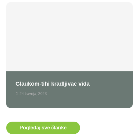
Glaukom-tihi kradljivac vida
24 travnja, 2023
Pogledaj sve članke