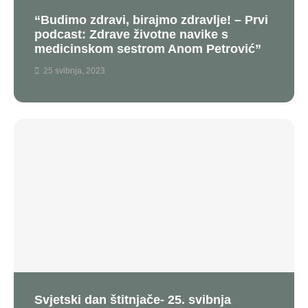
“Budimo zdravi, birajmo zdravlje! – Prvi
podcast: Zdrave životne navike s
medicinskom sestrom Anom Petrović”
25 svibnja, 2023
Svjetski dan štitnjače- 25. svibnja