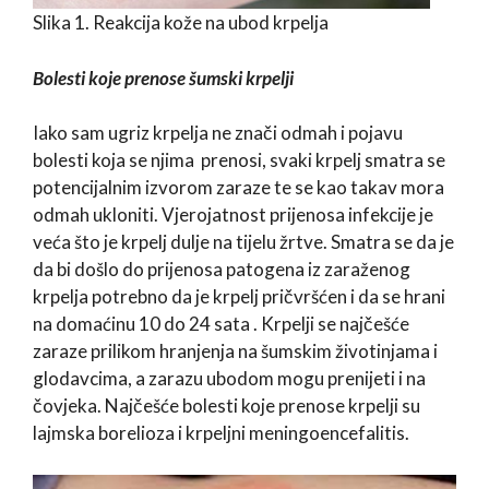
Slika 1. Reakcija kože na ubod krpelja
Bolesti koje prenose šumski krpelji
Iako sam ugriz krpelja ne znači odmah i pojavu
bolesti koja se njima prenosi, svaki krpelj smatra se
potencijalnim izvorom zaraze te se kao takav mora
odmah ukloniti. Vjerojatnost prijenosa infekcije je
veća što je krpelj dulje na tijelu žrtve. Smatra se da je
da bi došlo do prijenosa patogena iz zaraženog
krpelja potrebno da je krpelj pričvršćen i da se hrani
na domaćinu 10 do 24 sata . Krpelji se najčešće
zaraze prilikom hranjenja na šumskim životinjama i
glodavcima, a zarazu ubodom mogu prenijeti i na
čovjeka. Najčešće bolesti koje prenose krpelji su
lajmska borelioza i krpeljni meningoencefalitis.