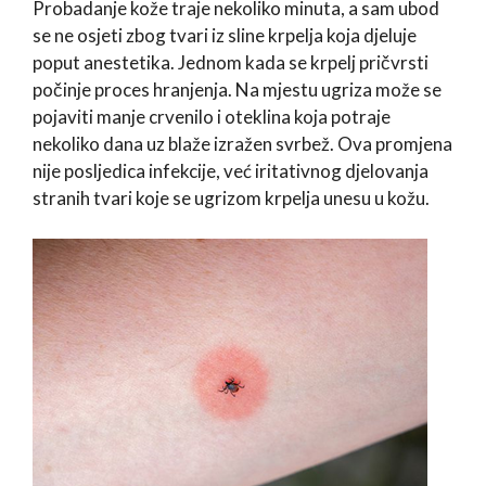
Probadanje kože traje nekoliko minuta, a sam ubod
se ne osjeti zbog tvari iz sline krpelja koja djeluje
poput anestetika. Jednom kada se krpelj pričvrsti
počinje proces hranjenja. Na mjestu ugriza može se
pojaviti manje crvenilo i oteklina koja potraje
nekoliko dana uz blaže izražen svrbež. Ova promjena
nije posljedica infekcije, već iritativnog djelovanja
stranih tvari koje se ugrizom krpelja unesu u kožu.