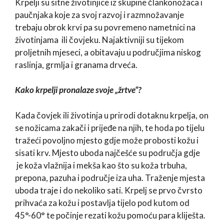
Krpelji su sitne životinjice iz skupine člankonožaca i
paučnjaka koje za svoj razvoj i razmnožavanje
trebaju obrok krvi pa su povremeno nametnici na
životinjama ili čovjeku. Najaktivniji su tijekom
proljetnih mjeseci, a obitavaju u područjima niskog
raslinja, grmlja i granama drveća.
Kako krpelji pronalaze svoje „žrtve“?
Kada čovjek ili životinja u prirodi dotaknu krpelja, on
se nožicama zakači i prijeđe na njih, te hoda po tijelu
tražeći povoljno mjesto gdje može probosti kožu i
sisati krv. Mjesto uboda najčešće su područja gdje
je koža vlažnija i mekša kao što su koža trbuha,
prepona, pazuha i područje iza uha. Traženje mjesta
uboda traje i do nekoliko sati. Krpelj se prvo čvrsto
prihvaća za kožu i postavlja tijelo pod kutom od
45°-60° te počinje rezati kožu pomoću para kliješta.