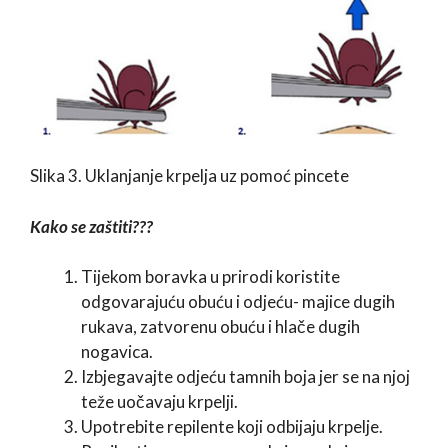
Slika 3. Uklanjanje krpelja uz pomoć pincete
Kako se zaštiti???
Tijekom boravka u prirodi koristite
odgovarajuću obuću i odjeću- majice dugih
rukava, zatvorenu obuću i hlače dugih
nogavica.
Izbjegavajte odjeću tamnih boja jer se na njoj
teže uočavaju krpelji.
Upotrebite repilente koji odbijaju krpelje.