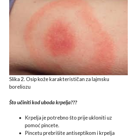
Slika 2. Osip kože karakterističan za lajmsku
boreliozu
Što učiniti kod uboda krpelja???
Krpelja je potrebno što prije ukloniti uz
pomoć pincete.
Pincetu prebrišite antiseptikom i krpelja