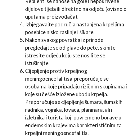
Repilenti se nanose na gole i nepokrivene
dijelove tijela ili direktno na odjeću (ovisno o
uputama proizvođača).
Izbjegavajte područja nastanjena krpeljima
posebice nisko raslinje i šikare.
Nakon svakog povratka iz prirode
pregledajte se od glave do pete, skinite i
istresite odjeću koju ste nosili te se
istuširajte.
Cijepljenje protiv krpeljnog
meningoencefalitisa preporučuje se
osobama koje pripadaju rizičnim skupinama i
koje su češće izložene ubodu krpelja.
Preporučuje se cijepljenje šumara, šumskih
radnika, vojnika, lovaca, planinara, ali i
izletnika i turista koji povremeno borave u
endemskim krajevima karakterističnim za
krpeljni meningoencefalitis.