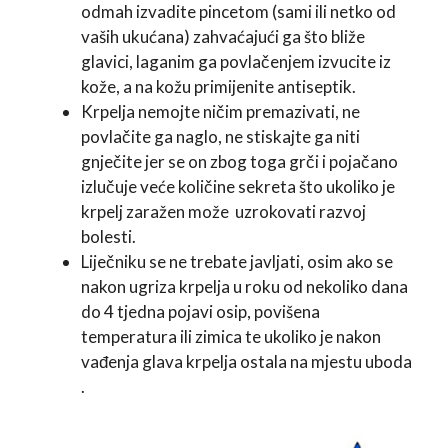
odmah izvadite pincetom (sami ili netko od
vaših ukućana) zahvaćajući ga što bliže
glavici, laganim ga povlačenjem izvucite iz
kože, a na kožu primijenite antiseptik.
Krpelja nemojte ničim premazivati, ne
povlačite ga naglo, ne stiskajte ga niti
gnječite jer se on zbog toga grči i pojačano
izlučuje veće količine sekreta što ukoliko je
krpelj zaražen može uzrokovati razvoj
bolesti.
Liječniku se ne trebate javljati, osim ako se
nakon ugriza krpelja u roku od nekoliko dana
do 4 tjedna pojavi osip, povišena
temperatura ili zimica te ukoliko je nakon
vađenja glava krpelja ostala na mjestu uboda
.