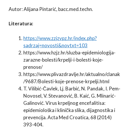
Autor: Alijana Pintarić, bacc.med.techn.
Literatura:
https://www.zzjzvpz.hr/index.php?
sadrzaj=novosti&novtxt=103
https://www.hzjz.hr/sluzba-epidemiologija-
zarazne-bolesti/krpelji-i-bolesti-koje-
prenose/
https://www.plivazdravlje.hr/aktualno/clanak
/9687/Bolesti-koje-prenose-krpelji.html
T. Vilibić-Čavlek, Lj. Barbić, N. Pandak, I. Pem-
Novosel, V. Stevanović, B. Kaić, G. Mlinarić-
Galinović. Virus krpeljnog encefalitisa:
epidemiološka i klinička slika, dijagnostika i
prevencija. Acta Med Croatica, 68 (2014)
393-404.