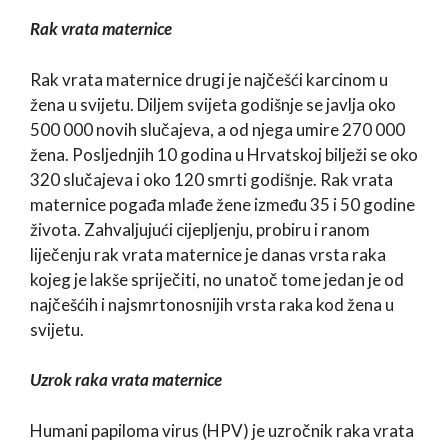
Rak vrata maternice
Rak vrata maternice drugi je najčešći karcinom u
žena u svijetu. Diljem svijeta godišnje se javlja oko
500 000 novih slučajeva, a od njega umire 270 000
žena. Posljednjih 10 godina u Hrvatskoj bilježi se oko
320 slučajeva i oko 120 smrti godišnje. Rak vrata
maternice pogađa mlađe žene između 35 i 50 godine
života. Zahvaljujući cijepljenju, probiru i ranom
liječenju rak vrata maternice je danas vrsta raka
kojeg je lakše spriječiti, no unatoč tome jedan je od
najčešćih i najsmrtonosnijih vrsta raka kod žena u
svijetu.
Uzrok raka vrata maternice
Humani papiloma virus (HPV) je uzročnik raka vrata