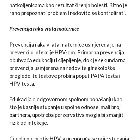
natkoljenicama kao rezultat širenja bolesti. Bitno je
rano prepoznati problem i redovito se kontrolirati.
Prevencija raka vrata maternice
Prevencija raka vrata maternice usmjerena je na
prevenciju infekcije HPV-om. Primarna prevencija
obuhvaća edukaciju i cijepljenje, dok je sekundarna
prevencija usmjerena na redovite ginekološke
preglede, te testove probira poput PAPA testa i
HPV testa.
Edukacija o odgovornom spolnom ponašanju kao
što je kasnije stupanje u spolne odnose, mali broj
partnera, upotreba perzervativa mogla bi smanjiti
rizik od infekcije.
Cijepljenje protiv HPV-a preporuča se prije stupanja