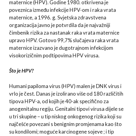
maternice (HPV). Godine 1980. otkrivena je
poveznica između infekcije HPV-om i raka vrata
maternice, a 1996. g. Svjetska zdravstvena
organizacija javno je potvrdila da je najvažniji
čimbenik rizika za nastanak raka vrata maternice
upravo HPV. Gotovo 99,7% slučajeva raka vrata
maternice izazvano je dugotrajnom infekcijom
visokorizičnim podtipovima HPV virusa.
Što je HPV?
Humani papiloma virus (HPV) malen je DNK virus i
vrlo je čest. Danas je izolirano više od 180 različitih
tipova HPV-a, od kojih je 40-ak specifično za
anogenitalnu regiju. Genitalni tipovi virusa dijele se
u tri skupine – u tip niskog onkogenog rizika koji su
najčešće povezani s benignim promjenama kao što
su kondilomi; moguće karcinogene sojeve ; i tip