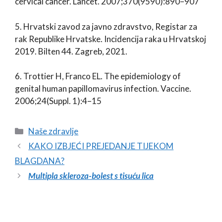
cervical cancer. Lancet. 2007;370(9590):890–907
5. Hrvatski zavod za javno zdravstvo, Registar za
rak Republike Hrvatske. Incidencija raka u Hrvatskoj
2019. Bilten 44. Zagreb, 2021.
6. Trottier H, Franco EL. The epidemiology of
genital human papillomavirus infection. Vaccine.
2006;24(Suppl. 1):4–15
Naše zdravlje
KAKO IZBJEĆI PREJEDANJE TIJEKOM
BLAGDANA?
Multipla skleroza-bolest s tisuću lica