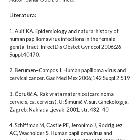
Literatura:
1. Ault KA. Epidemiology and natural history of
human papillomavirus infections in the female
genital tract. InfectDis Obstet Gynecol 2006;26
Suppl:40470.
2. Berumen–Campos J. Human papilloma virus and
cervical cancer. Gac Med Mex 2006;142 Suppl 2:519
3. Ćorušić A. Rak vrata maternice (carcinoma
cervicis, ca. cervicis). U: Šimunić V, sur. Ginekologija.
Zagreb: Naklada Ljevak; 2001. str. 432–40
4. Schiffman M, Castle PE, Jeronimo J, Rodriguez
AC, Wacholder S. Human papillomavirus and