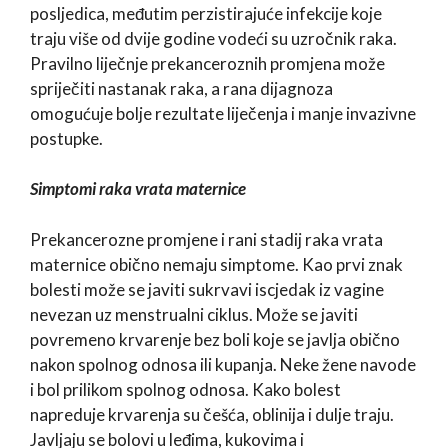
posljedica, međutim perzistirajuće infekcije koje
traju više od dvije godine vodeći su uzročnik raka.
Pravilno liječnje prekanceroznih promjena može
spriječiti nastanak raka, a rana dijagnoza
omogućuje bolje rezultate liječenja i manje invazivne
postupke.
Simptomi raka vrata maternice
Prekancerozne promjene i rani stadij raka vrata
maternice obično nemaju simptome. Kao prvi znak
bolesti može se javiti sukrvavi iscjedak iz vagine
nevezan uz menstrualni ciklus. Može se javiti
povremeno krvarenje bez boli koje se javlja obično
nakon spolnog odnosa ili kupanja. Neke žene navode
i bol prilikom spolnog odnosa. Kako bolest
napreduje krvarenja su češća, oblinija i dulje traju.
Javljaju se bolovi u leđima, kukovima i