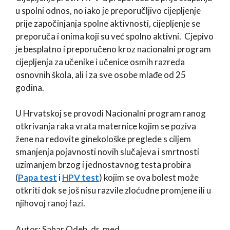
u spolni odnos, no iako je preporučljivo cijepljenje
prije započinjanja spolne aktivnosti, cijepljenje se
preporuča i onima koji su već spolno aktivni. Cjepivo
je besplatno i preporučeno kroz nacionalni program
cijepljenja za učenike i učenice osmih razreda
osnovnih škola, ali i za sve osobe mlađe od 25
godina.
U Hrvatskoj se provodi Nacionalni program ranog
otkrivanja raka vrata maternice kojim se poziva
žene na redovite ginekološke preglede s ciljem
smanjenja pojavnosti novih slučajeva i smrtnosti
uzimanjem brzog i jednostavnog testa probira
(
Papa test
i
HPV test
) kojim se ova bolest može
otkriti dok se još nisu razvile zloćudne promjene ili u
njihovoj ranoj fazi.
Autor: Sahar Odeh, dr. med.