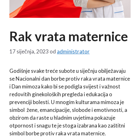
Rak vrata maternice
17 siječnja, 2023
od
administrator
Godišnje svake treće subote u siječnju obilježavaju
se Nacionalni dan borbe protiv raka vrata maternice
i Dan mimoza kako bi se podigla svijest i važnost
redovitih ginekoloških pregleda i edukacija o
prevenciji bolesti. U mnogim kulturama mimoza je
simbol žene, emancipacije, slobode i emotivnosti, a
obzirom da raste u hladnim uvjetima pokazuje
otpornost i snagu te je stoga izabrana kao zaštitni
simbol borbe protiv raka vrata maternice.